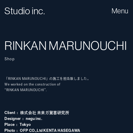
Studio inc.
Menu
RINKAN MARUNOUCHI
Shop
「RINKAN MARUNOUCHI」の施工を担当致しました。
We worked on the construction of
“RINKAN MARUNOUCHI”.
Client
株式会社 未来ガ驚喜研究所
Designer
negu inc.
Place
Tokyo
Photo
OFP CO.,Ltd KENTA HASEGAWA