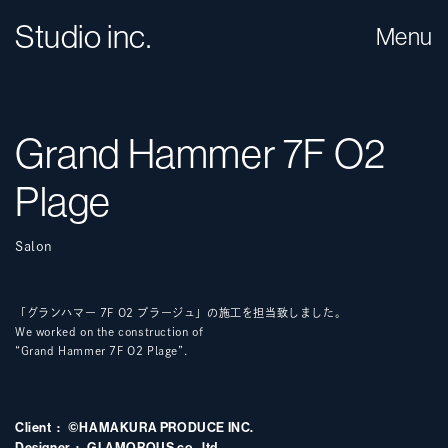
Studio inc.
Menu
Grand Hammer 7F O2
Plage
Salon
「グランハマー 7F O2 プラージュ」の施工を担当致しました。
We worked on the construction of
“Grand Hammer 7F O2 Plage”.
Client
©HAMAKURA PRODUCE INC.
Designer
GLAMOROUS co., ltd.